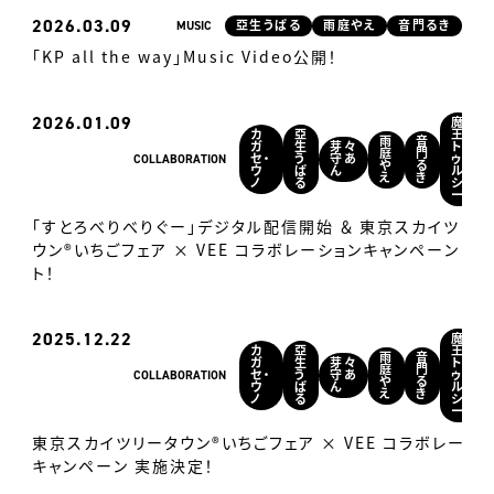
2026
03.09
MUSIC
亞生うぱる
雨庭やえ
音門るき
「KP all the way」Music Video公開！
2026
01.09
魔
カ
亞
王
雨
音
ガ
生
芽々
ト
庭
門
COLLABORATION
セ・
う
守あ
ゥ
や
る
ウ
ぱ
ん
ル
え
き
ノ
る
シ
ー
「すとろべりべりぐー」デジタル配信開始 ＆ 東京スカイツリー
ウン®いちごフェア × VEE コラボレーションキャンペーン ス
ト！
2025
12.22
魔
カ
亞
王
雨
音
ガ
生
芽々
ト
庭
門
COLLABORATION
セ・
う
守あ
ゥ
や
る
ウ
ぱ
ん
ル
え
き
ノ
る
シ
ー
東京スカイツリータウン®いちごフェア × VEE コラボレーシ
キャンペーン 実施決定！