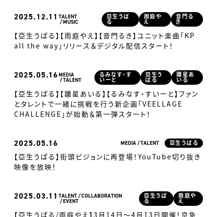
2025
12.11
TALENT
亞生うぱ
雨庭や
音門る
MUSIC
る
え
き
【亞生うぱる】【雨庭やえ】【音門るき】ユニット楽曲「KP
all the way」リリース＆デジタル配信スタート！
2025
05.16
MEDIA
るみなす・す
亞生う
雛星あ
TALENT
いーと
ぱる
いる
【亞生うぱる】【雛星あいる】【るみなす・すいーと】ファン
とタレントで一緒に挑戦を行う新企画「VEELLAGE
CHALLENGE」が始動＆第一弾スタート！
2025
05.16
MEDIA
TALENT
亞生うぱる
【亞生うぱる】街頭ビジョンに再登場！YouTube切り抜き
映像を放映！
2025
03.11
TALENT
COLLABORATION
亞生うぱ
雨庭や
EVENT
る
え
【亞生うぱる/雨庭やえ】3月14日〜4月13日開催！京急