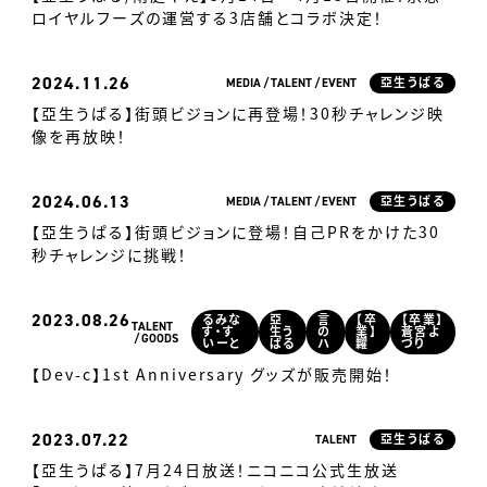
ロイヤルフーズの運営する3店舗とコラボ決定！
2024
11.26
MEDIA
TALENT
EVENT
亞生うぱる
【亞生うぱる】街頭ビジョンに再登場！30秒チャレンジ映
像を再放映！
2024
06.13
MEDIA
TALENT
EVENT
亞生うぱる
【亞生うぱる】街頭ビジョンに登場！自己PRをかけた30
秒チャレンジに挑戦！
2023
08.26
るみな
亞
言
【卒
【卒業】
TALENT
す・す
生う
の
業】
蒼宮よ
GOODS
いーと
ぱる
ハ
糶
づり
【Dev-c】1st Anniversary グッズが販売開始！
2023
07.22
TALENT
亞生うぱる
【亞生うぱる】7月24日放送！ニコニコ公式生放送