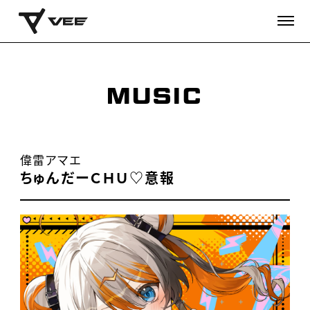
MUSIC
偉雷アマエ
ちゅんだーＣＨＵ♡意報