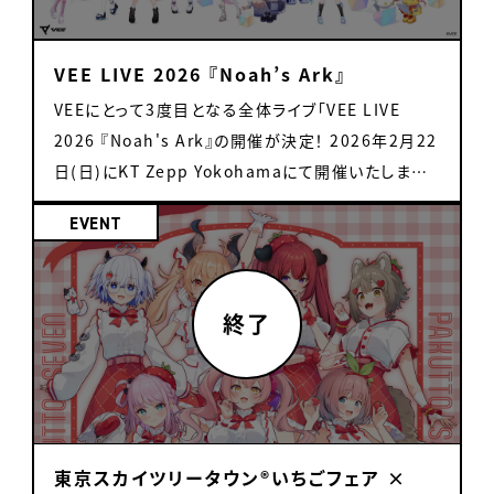
11:00〜 1on1ミート&グリート開始 リアル歌枠・ト
ークイベント スケジュール 10:30〜 入場開始
VEE LIVE 2026 『Noah’s Ark』
11:00〜 開演 ※1on1ミーグリチケットとは別途入
場チケットが必要です 会場 東京・秋葉原某所 セキュ
VEEにとって3度目となる全体ライブ「VEE LIVE
リティの観点から、チケット購入いただいた方に会場
2026 『Noah's Ark』の開催が決定！ 2026年2月22
をご案内します。 出演タレント ・1on1ミーグリ 雨庭
日(日)にKT Zepp Yokohamaにて開催いたします。
やえ/浮々ゆにこ/偉雷アマエ/音門るき/カガセ・ウノ/
新たに、みなとん。を所属タレントに加え総勢22名の
EVENT
カシ・オトハ/甘楽デイティー/月白 累/黒燿リラ/羽澄
タレントが出演いたします。 みなさまのご来場お待ち
さひろ/雛星あいる/日和ちひよ/魔王トゥルシー/マ
しております。 ■公演概要 公演タイトル： VEE LIVE
ル・ナナモナ/芽々守あん/るみなす・すいーと ・リアル
2026 『Noah's Ark』 日時：2026年2月22日(日)
歌枠 歌枠リレーのような形で、リレー形式で実施する
開場 17:00 開演 18:00 会場：KT Zepp
音楽ライブです。 音源提供：XING INC 11:00〜 甘
Yokohama
楽デイティー 11:20〜 偉雷アマエ 11:40〜 カ
https://www.zepp.co.jp/hall/yokohama/ 出
シ・オトハ 12:00〜 月白 累 12:20〜 羽澄さひろ
演者：亞生うぱる、天籠りのん、雨庭やえ、浮々ゆに
12:40〜 音門るき 13:00〜 天籠りのん ・トーク
こ、 偉雷アマエ、桜鳥ミーナ、音門るき、カガセ・ウノ、
東京スカイツリータウン®いちごフェア ×
イベント ＜①ファン参加型！お絵描きバトル＞ 会場
カシ・オトハ、甘楽デイティー、 北白川かかぽ、月白