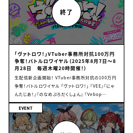
売対象タレント＞ 天籠りのん(2種) / 雨庭やえ / 偉
のビタミン担当！音門るきです！ 今回の楽曲、『すとろ
とが決定いたしました！ 詳細は以下をご確認くださ
門るき / 黒燿リラ / るみなす・すいーと / 月白 累 /
イブ視聴 ・抽選で配信記念メッセージ色紙が貰える
雷アマエ / 桜鳥ミーナ / 音門るき / カガセ・ウノ / カ
べりべりぐー』は歌いながら楽しすぎて、実は踊りな
い。 ■展示ブース 『VTuber × SUSHI
雛星あいる / カシ・オトハ / 雨庭やえ / 魔王トゥルシ
・毎月1本裏話や楽屋トークといった限定動画が見放
シ・オトハ / 甘楽デイティー / 月白 累 / 黒燿リラ /
がら収録しました。 聞いてくれたみんなに耳からもビ
CHALLENGE』 from Sony Music (Japan)
ー / カガセ・ウノ / マル・ナナモナ ・トークイベント
題（3分～5分尺） OPENREC.TV公式サイト：
魔王トゥルシー 【素材】アクリル・鉄 【サイズ】全長：タ
タミン摂取してもらえるように、心を込めて歌ったの
Booth No. 3026 Exhibitor Hall on Level 3
＜VEE放課後カラオケルーム＞ 音門るき / 偉雷アマ
https://www.openrec.tv/ OPRNREC.TV公式X：
テ約170mm×ヨコ約50mm / 各パーツ：タテ約
でたくさん聞いてね～！！ ちなみに音門は、ショートケ
JAVITS CONVENTION CENTER ■企画展示
エ / 甘楽デイティー / 月白 累 / 言のハ ＜VEEダー
https://x.com/OPENREC
50mm×ヨコ約50mm（金具含まない） 【製造国】日
ーキのいちごは最後までとっておく派です。 みんなの
『VTuber × SUSHI CHALLENGE』 「回転！
ビー＞ 雨庭やえ / 亞生うぱる / 黒燿リラ / 芽々守あ
「ヴァトロワ！」VTuber事務所対抗100万円
本 ・VEEランダムコレクションカード第4弾 第4弾は
毎日が、すとろべりべりぐーになりますように！ ■カ
SUSHI☆SUSHI テーマパーク」の音楽が流れるスペ
ん / るみなす・すいーと 2025年11月2日(日) ・
争奪！バトルロワイヤル（2025年8月7日〜8
2024年のバースデーイラストを使用したコレクショ
ガセ・ウノ いちごのくにには、ウノというなまえのちい
シャルルーレットで出た寿司ネタを、 回転寿司レーン
1on1ミーグリ 偉雷アマエ / 浮々ゆにこ / るみなす・
月28日 毎週木曜20時開催！）
ンカードで、全36種類（ノーマル18種・レア18種）の
さなドラゴンがいます。 つよそうだけど、こわくありま
から箸で掴むチャレンジ！ 成功したらノベルティをプ
すいーと / 黒燿リラ / 羽澄さひろ / カシ・オトハ / 月
生配信新企画開始！ VTuber事務所対抗の100万円
デザインがあります。 レアはカード表面にホログラム
せん。 ウノは毎朝、いちごに「だいじょうぶ？」と声をか
レゼント！ ※ノベルティはすでに発売済みのVEE公式
白 累 / 日和ちひよ / 雨庭やえ / マル・ナナモナ / 雛
争奪！バトルロワイヤル 「ヴァトロワ！」 『VEE』『にゃ
加工と複製サイン入り！ ※1会計10点まで ＜販売対
け、 つめたい風がふく日は、はねでそっとかくしてあ
グッズとなります ▷日時：常時実施予定 ※『1 on 1
星あいる / 音門るき / 北白川かかぽ / 魔王トゥルシ
んたじあ！』『のなめぷろだくしょん』 『Vebop
象タレント＞ 雨庭やえ / 羽澄さひろ / るみなす・すい
げます。 だからいちごは、ゆっくり、ゆっくり、 あんしん
“VEE” TALK! in Anime NYC』実施中を除く 『1
ー / 芽々守あん / カガセ・ウノ ・トークイベント ＜
Project』『ハコネクト』『MEWLIVE』の６事務所にて、
ーと / 天籠りのん / 日和ちひよ / 桜鳥ミーナ / 亞生
して赤くなるのです。 赤くなったそのさきで、 えがお
on 1 “VEE” TALK! in Anime NYC』 甘楽デイティ
VEE放課後カラオケルーム＞ 音門るき / カシ・オトハ
EVENT
優勝賞金100万円をかけて4週に渡りバトルが繰り
うぱる / 偉雷アマエ / 芽々守あん / マル・ナナモナ /
がひとつ、ふえますように。 ■みなとん。 作曲ドクタ
ーとマル・ナナモナが、Anime NYCに登場！ 会場の
/ 日和ちひよ / 羽澄さひろ / 魔王トゥルシー ＜VEEダ
広げられます。 司会はニッポン放送アナウンサー・一
浮々ゆにこ / 音門るき / カシ・オトハ / 雛星あいる /
ーVTuber、みなとん。です！ いちごといえばピンク！
来場者とリアルタイムで1 on 1のトークセッションを
ービー＞ マル・ナナモナ / 浮々ゆにこ / カガセ・ウノ
翔剣さんが務めます。 予選では、歌唱力、クイズ、ゲ
甘楽デイティー / 黒燿リラ / 魔王トゥルシー / 月白
ピンクといえばみなとん。！ぱくっとせぶんの一員にな
行います。 ▷日時（現地時間）： ・甘楽デイティー 8月
/ 北白川かかぽ / 雛星あいる チケット ・1on1ミーグ