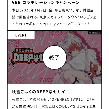
VEE コラボレーションキャンペーン
にいるファンに協力してもらいながら、タレントと絵し
累、黒燿リラ、言のハ、魔王トゥルシー、みなとん。、羽
りとりバトルを行います。 【参加タレント】 雨庭やえ/
本日、2026年1月9日（金）から東京ソラマチ対象店
澄さひろ、雛星あいる、日和ちひよ、マル・ナナモナ、
羽澄さひろ/雛星あいる/るみなす・すいーと ＜②ファ
舗で開催される、東京スカイツリータウン®いちごフェ
芽々守あん、るみなす・すいーと ■チケット情報 ・S
ン参加型！デスゲーム 「vs魔王軍」＞ 会場にいるファ
アとのコラボレーションキャンペーンがスタート！ キ
指定席(Noah's Arkオリジナルパーカー付き・前方
ンは、デスゲームから生還することができるのか？！
ャンペーン期間中は、コラボ対象店舗で「いちごフェ
中央エリア座席)：15,000円（税込）
EVENT
【魔王３幹部】 音門るき/黒燿リラ/芽々守あん 【魔
ア」の商品を購入すると、イベント限定オリジナルコ
王】 魔王トゥルシー 【魔王軍の下働き】 謎の男 T ＜
ースターをプレゼント！ また東京ソラマチ施設内のビ
③ファン参加型！VEEカルトクイズ＞ VEEタレントの
ジョンやサイネージでは、本コラボキャンペーンのス
配信やVEEの公式配信から、3択カルトクイズを開催
ペシャルムービーやビジュアルが展開されているの
します。 出演タレントがくれるヒントを参考に全問正
で、ぜひ足を運んでみてください！ さらに東京ソラマ
解を目指せ！！ 【参加タレント】 カシ・オトハ/日和ちひ
チ公式サイトではキャンペーン告知動画も公開して
よ/マル・ナナモナ/るみなす・すいーと ＜④ファンが
おりますので、そちらもお見逃しなく！ ▼特設サイト
選ぶVEEランキング！＞ 事前にファンから回答しても
はこちら https://www.tokyo-
秋雪こはくのDEEPなセカイ
らった「VEEタレントにまつわるランキング」を出演タ
solamachi.jp/strawberry/ 本キャンペーンでは、
レントが順位予想します。 会場のみんなも一緒にラン
亞生うぱる、雨庭やえ、音門るき、カガセ・ウノ、魔王ト
秋雪こはく初の冠番組がOPENREC.TVで12月27日
キングの結果を予想しよう！ 【参加タレント】 浮々ゆ
ゥルシー、みなとん。、芽々守あんの7名による限定ユ
から放送決定！！ 「秋雪こはくのDEEPなセカイ」は生