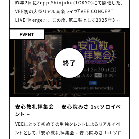
ントは、天籠りのん、アルバ・セラ、カシ・オトハ、月白
用不可となります、ご注意ください。 ・チケット販売方
ん ・「VEEサマーグッズ2025 アクリルカード」 同じ
昨年2月にZepp Shinjuku(TOKYO)にて開催した、
しておりません、ご了承ください。 ※いただいたファン
will appear at Anime NYC for live 1 on 1 talk
定で、出演タレント全員の複製メッセージ入りポスト
累、トゥルシー・ナイトメアの5名。加えて音声のみの
法 先着販売 ※当日券の有無に関しては後日お知ら
く、イラストレーター「くろでこ」さん描き下ろしのイラ
VEE初の大型リアル音楽ライブ「VEE CONCEPT
レターは、安全確保のため開封確認をさせていただき
sessions ▷Schedule (local time)： ・KANRA
カードと、VEEのロゴがデザインされた特典ショッパ
ツアーガイドとして、言のハが宇宙の旅をご案内して
いたします。 ※当日は整理券番号順にお話ができま
ストを使用したアクリルカードです。 販売価格：各
LIVE『Merge』」。 この度、第二弾として2025年3月
ます。 ※お預かり状況につきましては原則お答えいた
DEITY Fri, Aug 22 5:30 PM~ Sat, Aug 23 5:30
ーをプレゼント！ 特典ポストカード及び特典ショッパ
いきます。言のハは今回のツアーの脚本も担当してい
す。スタッフにて整理番号順にお呼び出しいたします。
1,000円(税込) 【素材】アクリル 【サイズ】タテ約
24日(月)にZepp DiverCity(TOKYO)にて「VEE
しません（タレントの受け取りは後日となります）。 チ
PM~ Sun, Aug 24 3:00 PM~ ※Times may
ーは、5,000円(税込)以上ご購入の1会計につき1枚
EVENT
ます。 なお、本公演にあたって一部MCパートを再録
※会場内は自由席でのご案内となります。 グッズ販
80mm×ヨコ約70mm 【製造国】日本 【販売対象タ
2nd CONCEPT LIVE『Conflict』」を開催すること
ケットについて ・会場は再入場可能です。 ・1on1ミ
change depending on conditions. ・MARU
ずつお渡しします。 ご利用可能なお支払い方法のご
しております。ぜひそちらもお楽しみに。 演出は数多
売 ・「ランダムつながるアクリルキーホルダー」 つな
レント】 雨庭やえ / 音門るき / カガセ・ウノ / 北白川
が決定しました！ 詳細は以下をご確認ください。
ーグリは、基本チケットに記載の整理番号順でのお呼
NANAMONA Fri, Aug 22 11:00 AM~ Sat, Aug
案内 ・現金 ・クレジットカード（一括払いのみ）
くのVRライブを手掛けてきたイアリン / MIGIRIが担
がるチャーム付きのアクリルキーホルダーです。 ※1
かかぽ / 芽々守あん ・「VEEサマーグッズ2025 タン
「VEE 2nd CONCEPT LIVE『Conflict』」公演概要
び出しです。複数枚購入の場合は、続けてお話しする
23 11:00 AM~ Sun, Aug 24 11:00 AM~
VISA / Mastercard / American Express / JCB
当し、特別なライブ体験を提供いたします。 会場は
会計各6点まで 販売価格：各800円(税込) 【素材】ア
ブラー」 同じく、イラストレーター「くろでこ」さん描き
日時：2025年3月24日(月) 開場:18:00 / 開
ことが可能です。 ・トークイベントについては、会場内
※Times may change depending on
/ Diners Club / DISCOVER / 銀聯 ・電子マネー
「ギャラクシティ まるちたいけんドーム（東京都足立
クリル樹脂・鉄 【サイズ】約50mm×50mm以内 【製
下ろしのイラストを使用したタンブラーです。 販売価
演:19:00 会場：Zepp DiverCity(TOKYO)
自由席でのご案内です。購入いただいた整理番号順
conditions. ■Special Guest Real Real
（会場でのチャージは出来ません） 交通系IC / iD
区）」、「福岡市科学館（福岡県福岡市）」、「ソフィア・
造国】日本 【販売対象タレント】 A：雨庭やえ / 北白
格：3,500円(税込) 【素材】PP・AS・他 【サイズ】
https://www.zepp.co.jp/hall/divercity/ ■チ
での入場を予定しております。 ・やむを得ない事情に
Japan — a creator hugely popular on
/ QUICPay / 楽天Edy / WAON / nanaco ・QRコ
堺（大阪府堺市）」、「日本科学未来館（東京都江東
川かかぽ / 月白 累 / 緋墨 / マル・ナナモナ / 芽々守
Φ82×142ｍｍ 【製造国】中国 ※当初の記載に誤り
ケット情報 前売り入場券：5,800円(税込) ※全席自
より、イベントを中止・延期となる場合がございます。
overseas social media, with around 1.14M
ード決済 PayPay / 楽天ペイ / au PAY / メルペイ
区）」の4会場で開催。 なお日本科学未来館の公演に
あん（全12種） B：浮々ゆにこ / 偉雷アマエ / 音門る
がありました。お詫びとともに訂正いたします。
由席 ※ドリンク代別途 ※入場は整理番号順にて行
・未成年の方は、保護者の同意の上でご参加いただく
YouTube subscribers and 1.14M Instagram
/ d払い / Alipay / WeChat Pay ※グッズの画像は
安心教礼拝集会 – 安心院みさ 1stソロイベ
ついては、前回公演からパワーアップし、３Dメガネを
き / カシ・オトハ / 黒燿リラ/ トゥルシー・ナイトメア /
います ※グッズ付き前売り入場券のグッズのお渡し
ようお願い致します。 ・チケットのオークション等への
followers — will join the VEE booth as a
イメージです。実際の商品とは異なる場合がございま
ント –
かけての立体上映となります。 ドーム型のプラネタリ
るみなす・すいーと（全14種） ・「ネームロゴアクリル
は公演当日会場にて行います(当日お渡しのみ、後日
出品はご遠慮ください。発見次第削除させていただき
special guest! They’ll also take on the
す。 ※オリジナルグッズは在庫に限りがあり、先着順
ウム空間にVR映像を投影し、立体音響を駆使した音
キーホルダー」 各タレントのネームロゴを使用したア
VEEにとって初めての単独タレントによるリアルイベ
発送不可) 年齢制限：6歳以上チケット必要、保護者
ます。 ・チケット支払い完了後のキャンセルはお断り
“VTuber × SUSHI CHALLENGE.” Come say
での販売となります。無くなり次第終了となります。
楽が融合する、まったく新しいエンターテインメントを
クリルキーホルダーです。 ※1会計各3点まで 販売価
ントとして、「安心教礼拝集会 - 安心院みさ 1st ソロ
同伴で6歳未満入場可 枚数制限：お1人様4枚まで
させて頂いております。
hi! ▷Guest appearance (local time)： Fri,
※ご購入された商品の返品・返金は行っておりませ