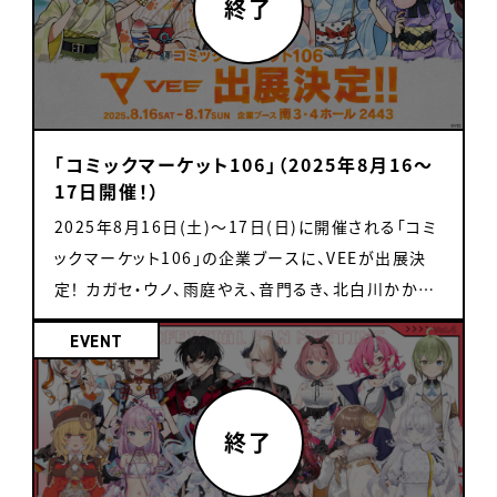
ームの３種目にて各事務所の代表選手によるバトル
累 【素材】紙 【サイズ】約63mm×約88mm 【製造
れてとっても嬉しいです！ ぱくっとせぶんが歌う｢すと
22日(金)17:30～ 8月23日(土)17:30～ 8月24日
リチケット 1枚：4,500円(税込) 1枚につき2分間、タ
が行われます！ 一体どの事務所が優勝の王冠を手に
国】日本 ・過去グッズ ・『Noah's Ark』くじ（再販） 購
ろべりべりぐー｣という楽曲は、可愛いだけじゃなく、
(日)15:00～ ※当日の状況次第で変更になる可能
レントとお話ができます。 ・チェキ撮影チケット 1回：
するのか・・・お見逃しなく！ 推奨ハッシュタグ：#ヴァ
入特典 「VEE オフィシャルファンミーティング vol.6」
甘酸っぱさもプラスされて、とってもおいしい最高の
性がございます。ご了承ください ・マル・ナナモナ 8月
2,000円 チェキ撮影をご希望される場合、追加でチェ
トロワ #VTuber事務所対抗100万円争奪 SNSで
にてグッズをお買い上げいただいた方限定で、イベン
一曲に仕上がっています!! 中毒性があるので食べ過
22日(金)11:00～ 8月23日(土)11:00～ 8月24日
キチケットのご購入が必要となります。 なお、本チケ
の投稿時、ぜひこちらのタグをつけて投稿してくださ
トキービジュアルを使用した特典コレクションカード
ぎにはご注意を！ たくさんいちごを満喫したら、限定
(日)11:00～ ※当日の状況次第で変更になる可能
ットをご購入いただくと、1on1の制限時間が1分間追
「コミックマーケット106」（2025年8月16〜
い！ 「ヴァトロワ！」VTuber事務所対抗100万円争
と、VEEのロゴがデザインされた特典ショッパーをプ
コースターも是非手に入れてね♡ スカイツリータウ
性がございます。ご了承ください ■スペシャルゲスト
加となります。 ※「チェキ撮影チケット」購入時の注意
17日開催！）
奪！バトルロワイヤル 詳細 ・配信日時 予選第一試
レゼント！ 特典コレクションカード及び特典ショッパ
ンでまってるよ~！ ■芽々守あん あま～いいちごの前
YouTube登録者約114万人、インスタグラムアカウ
「1on1ミーグリチケット」1枚購入ごとに「チェキ撮影
2025年8月16日(土)～17日(日)に開催される「コミ
合：歌唱力対決 2025年8月7日(木) 20:00〜 予選
ーは、5,000円(税込)以上ご購入の1会計につき1枚
にひれ伏しちゃえ♡ 『ぱくっとせぶん』の芽々守あん
ントフォロワー114万人を誇る、 海外SNSで大人気の
チケット」は1枚まで使用可能です。 仮に同一タレント
ックマーケット106」の企業ブースに、VEEが出展決
第二試合：クイズ対決 2025年8月14日(木)
ずつお渡しします。 ご利用可能なお支払い方法のご
だよ～！ 今回歌わせていただいた『すとろべりべりぐ
クリエイター「Real Real Japan」がVEEブースのス
で2枚チケットを購入の場合は、「チェキ撮影チケッ
定！ カガセ・ウノ、雨庭やえ、音門るき、北白川かか
20:00〜 予選第三試合：ゲーム対決 2025年8月
案内 ・現金 ・クレジットカード（一括払いのみ）
ー』は、すっごくかわいい楽曲で、公開前から思わず口
ペシャルゲストとして参加決定！ 『VTuber ×
ト」は2枚まで購入可能です。 3枚以上購入されても
ぽ、芽々守あんが登場する今回の「コミックマーケッ
21日(木) 20:00〜 決勝戦 2025年8月28日(木)
VISA / Mastercard / American Express / JCB
ずさんじゃいそうで大変だったよ～！ ようやく公開で
SUSHI CHALLENGE』にも参戦予定ですので、ぜひ
使用不可となります、ご注意ください。 ・トークイベン
EVENT
ト106」描き下ろしのキービジュアルも初披露です。
20:00〜 ・配信場所 YouTube「VEE official
/ Diners Club / DISCOVER / 銀聯 ・電子マネー
きるので、うれしくて鼻歌をうたっちゃったりなんてこ
遊びに来てください！ ▷ゲスト登場予定日程（現地時
ト参加チケット 3,500円 ・チケット販売方法 先着販
ブースではオリジナルグッズ販売と、リアルタイムで
channel」 にて ・出演者(※敬称略) 【VEE】 雨庭や
（会場でのチャージは出来ません） 交通系IC / iD
ともあるかも。 たっくさんきいて、めたと一緒にいちご
間）： 8月22日(金) 8月23日(土) ※両日13:00-
売 ※当日券の有無に関しては後日お知らいたしま
VEEタレントが登場する「バーチャル売り子」「VEE
え カガセ・ウノ 甘楽デイティー 北白川かかぽ 【にゃ
/ QUICPay / 楽天Edy / WAON / nanaco ・QRコ
たべようね いちごぱくっと食べにきちゃえ～～♡ 東
16:00頃を予定しておりますが、当日の状況次第で変
す。 グッズ販売 ・「アクリルキーホルダー」 イラストレ
Radio Summer!」という2つの企画も実施します。
んたじあ！】 若魔雲ふわり 若魔白ソーダ 若魔藤あん
ード決済 PayPay / 楽天ペイ / au PAY / メルペイ
京スカイツリータウンでまってるね～！ --------------
更になる可能性がございます。ご了承ください
ーター「さかな」さんのイラストを使用したアクリルキ
ぜひブースまでお立ち寄りください！ 「コミックマー
ず 若魔麦たると 【のなめぷろだくしょん】 狩真ロン
/ d払い / Alipay / WeChat Pay ※グッズの画像は
----------- ■キャンペーン概要 期間：2026年1月9
▷Real Real Japan のSNSはこちら ・YouTube：
ーホルダーです。 ※1会計各3点まで 販売価格：各