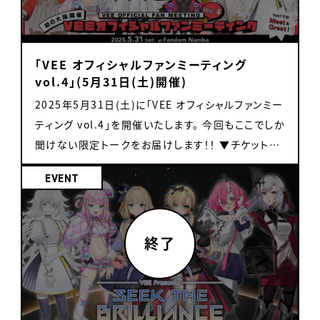
ケット106」出展概要 ・イベント名 コミックマーケッ
紡雲シオリ 桃園りえる リオナ・ネロ 【Vebop
イメージです。実際の商品とは異なる場合がございま
日（金）～3月1日（日） 場所：東京ソラマチ対象店舗
https://www.youtube.com/@RealRealJapan
1,200円(税込) 【素材】アクリル樹脂・鉄 【サイズ】タ
ト106 ・開催日時 2025年8月16日(土) 10:30〜
Project】 甘葛すもあ 荻谷まりあ 二藍しぃあ 微睡
す。 ※オリジナルグッズは在庫に限りがあり、先着順
※対象店舗は、以下東京ソラマチHPよりご確認下さ
・Instagram：
テ約65~75mm×ヨコ約30~70mm 【製造国】日本
17:00 2025年8月17日(日) 10:30〜16:00 ・会
いちの 【ハコネクト】 翠森アトリ 星ノ音コロン ミラ・
での販売となります。無くなり次第終了となります。
い。 https://www.tokyo-solamachi.jp/ 【購入特
https://www.instagram.com/realrealjapan/
・「巾着」 イラストレーター「さかな」さんのイラストを
「VEE オフィシャルファンミーティング
場 東京ビックサイト (〒135-0063 東京都江東区有
ルプス 明堂しろね 【MEWLIVE】 氷猫みう 月魅暁り
※ご購入された商品の返品・返金は行っておりませ
典】 コラボ対象店舗にて対象商品をご購入いただく
・TikTok：
使用した巾着です。 販売価格：各3,000円(税込) 【素
vol.4」(5月31日(土)開催)
明3-11-1) ・ブース位置 企業ブース 南3 No.2443
りか 闇依ろいろ ユノ・ミハナダ 【司会】 一翔剣(ニッ
ん。また不良品以外の交換は行っておりません。 ※ご
と オリジナルコースターを１枚プレゼント。 ※数量限
https://www.tiktok.com/@realrealjapanese
材】コットン 【サイズ】タテ約290mm×ヨコ約
2025年5月31日(土)に「VEE オフィシャルファンミー
※ご来場には入場チケットをご購入いただく必要がご
ポン放送アナウンサー)
購入された商品の種類・点数、お支払いいただく金
定につき、無くなり次第終了します。 ※コースターの
■Anime NYCの公式サイトはこちら
220mm 【製造国】インド ・「ネームロゴアクリルキー
ティング vol.4」を開催いたします。 今回もここでしか
ざいます。詳しくは、コミックマーケット公式サイト
額・お釣り銭はお客様ご自身でもご確認いただけま
絵柄は選べません ■楽曲情報 ぱくっとせぶん「すと
https://animenyc.com/ JAVITS CONVENTION
ホルダー」 各タレントのネームロゴを使用したアクリ
聞けない限定トークをお届けします！！ ▼チケット発
(https://www.comiket.co.jp/)にてご確認くださ
すようお願いいたします。 ※現金以外のお支払い方
ろべりべりぐー」 作詞：やぎぬまかな 作曲：和賀裕希
CENTER 445 11th Ave, New York, NY 10001
ルキーホルダーです。 ファンミーティングvol.4で販
売中 https://t.livepocket.jp/e/vee-fan-
い。 ※内容は予告なく変更・中止となる場合があり
法は、会場内の通信状況によりご利用いただけない
編曲：和賀裕希 ▽楽曲視聴はこちら
8/21： 4 PM – 8 PM 8/22：10 AM – 7 PM 8/23：
売したデザインに加え、亞生うぱる、天籠りのん、桜鳥
EVENT
meeting-vol4 VEE オフィシャルファンミーティング
ます。 バーチャル売り子 VEEブース(企業ブース 南3
場合がございます。 ※特典コレクションカード・特典
https://orcd.co/pakutto_seven
10 AM – 7 PM 8/24：10 AM – 5 PM --------------
ミーナ、カガセ・ウノ、甘楽デイティー、言のハ、秋雪こ
vol.4 開催日程 2025年5月31日(土) 開催時間
No.2443)の物販カウンターにVEEタレントが売り子
ショッパーは無くなり次第終了となります。 ※注意事
--------------------------- From August 21 to 24
はく、羽澄さひろ、雛星あいる、日和ちひよのネームロ
12:00〜 入場開始 12:20〜 1on1ミート&グリー
として登場する「バーチャル売り子」の実施が決定し
項、及びお客様へのご案内事項は追加・変更する場
in New York, VEE will have a booth at Anime
ゴアクリルキーホルダーを新たに販売します。 ※1会
ト開始 会場 Fandom Namba 大阪府大阪市浪速区
ました！ 参加タレントと出演時間は下記画像にてご確
合がございます。 注意事項 ※チケットお申し込み前
NYC and host a special event for the
計各3点まで 販売価格：各1,000円(税込) 【素材】ア
日本橋4-12-7岡田ビル ■会場内トークイベント「出
認ください。 VEE Radio Summer! VEEブース(企
に必ず下記内容をご確認ください※ チケットをご予
limited-time unit “Kaiten♡Stars” featuring
クリル樹脂・鉄 【サイズ】タテ約21～46mm×ヨコ約
張版 VEE Station!」 こちらは参加にチケットの購入
業ブース 南3 No.2443)に設置されたモニターに
約いただいたお客様へ ・上記の開演時間までに余裕
their original track “Kaiten! SUSHI☆SUSHI
43～68mm 【製造国】日本 ・「VEEランダムコレクシ
は不要です。 チケットをお持ちでない方でも無料でご
VEEタレントが生出演しトークを行う「VEE Radio
を持って会場にお越しいただけますようお願いいたし
Theme Park.” Please see below for the
ョンカード第2弾」 第2弾は2022～2023年のバース