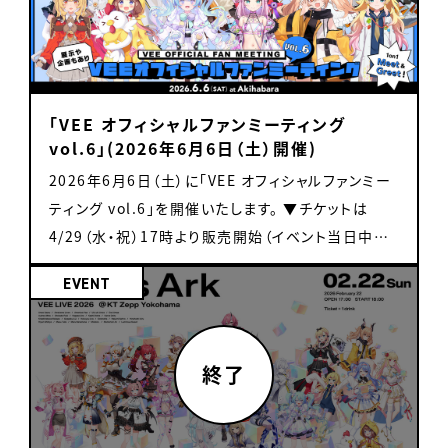
「VEE オフィシャルファンミーティング
vol.6」(2026年6月6日（土）開催)
2026年6月6日（土）に「VEE オフィシャルファンミー
ティング vol.6」を開催いたします。 ▼チケットは
4/29（水・祝）17時より販売開始（イベント当日中も
販売） https://livepocket.jp/e/vee-fan-
EVENT
meeting-vol6 1on1ミーグリチケットは、各日程・
各タレントごとに お客様1名につき「2枚まで」購入可
能です。 後日チケットに余裕がある場合、購入可能枚
数制限を解除します。 VEE オフィシャルファンミーテ
ィング vol.6 開催日程 2026年6月6日（土） 1on1ミ
ーグリ スケジュール 10:30〜 会場整列開始