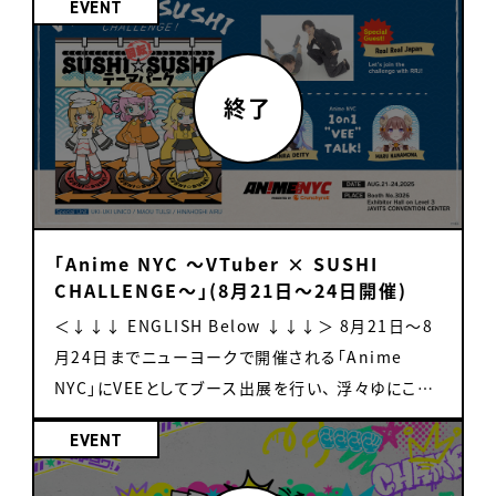
EVENT
のジャケットイラストを使用したアクリルスタンドで
根活動が実を結びました！！ 「おや…実を結ぶ？」 実
vol5 1on1ミーグリチケットは、各日程・各タレントご
月30日 20:00~ 配信URL：
す。 ※1会計各3点まで ＜販売対象タレント＞ 亞生う
を結ぶ…といえば…いちご！！！ とってもかわいらし
とに お客様1名につき「2枚まで」購入可能です。 後日
https://www.openrec.tv/live/mlrlew6wm8g
ぱる / 雨庭やえ / 音門るき / カガセ・ウノ/ 魔王トゥ
い、いちごたちが東京ソラマチで大活躍？！ ということ
チケットに余裕がある場合、購入可能枚数制限を解
ゲスト：猫麦とろろ
ルシー / みなとん。 / 芽々守あん 【素材】アクリル
で、ぜひお楽しみください～！！ ■雨庭やえ お酒も好
除します。 VEE オフィシャルファンミーティング vol.5
（https://x.com/tororo_vtuber） 第六回：5月22
【サイズ】本体：タテ約112~130mm×ヨコ約
きだけどいちごも大好き！ ケーキ屋さんに行ったらい
開催日程 2025年11月1日(土)・2日(日) 1on1ミー
日 20:00~ 配信URL：
47~58mm / 台座：タテ約45mm×ヨコ約44mm
ちごのスイーツについつい目が行ってしまう 雨庭神
グリ スケジュール（両日共通） 10:00〜 会場整列開
https://www.openrec.tv/live/n9ze61wp684
【製造国】日本 ・『すとろべりべりぐー』ランダム缶バッ
社の狛犬、雨庭やえです！ 今回とても素敵なフェアの
始 11:00〜 1on1ミート&グリート開始 ※1on1ミー
ゲスト：ライト（https://x.com/light_starboy） 第
ジ/缶バッジ全種セット 『すとろべりべりぐー』のジャ
キャンペーンソングを歌わせていただけることになり
グリ終了後に転換があるため一度全員ご退出いただ
七回：6月30日 20:00~ 配信URL：
ケットイラストを使用した缶バッジです。 ※ランダム
「Anime NYC ～VTuber × SUSHI
ました！ いちごの甘いだけじゃないすっぱい所や、 赤
きます トークイベント スケジュール（両日共通）
https://www.openrec.tv/live/mlrley2e18g ゲ
CHALLENGE～」(8月21日～24日開催)
缶バッジは1会計10点まで ※缶バッジ全種セットは
くて可愛い見た目が皆様を引き付けるように 私たち
17:30〜 入場開始 18:00〜 VEE放課後カラオケル
スト：dtto.（https://x.com/_dtto） サブスクリプシ
1会計3点まで ＜販売対象タレント＞ 亞生うぱる /
「ぱくっとせぶん」の様々な魅力も 歌から感じてもら
＜↓↓↓ ENGLISH Below ↓↓↓＞ 8月21日〜8
ーム 開演 19:10〜 VEEダービー 開演 ※トークイベ
ョン サブスクリプションの会員限定コンテンツで当番
雨庭やえ / 音門るき / カガセ・ウノ/ 魔王トゥルシー
えたら嬉しいです☆ 「すとろべりべりぐー」のキャッチ
月24日までニューヨークで開催される「Anime
ントは別途入場チケットが必要です 会場 東京・秋葉
組をより多く楽しめます！ ①DEEPプラン：770円 /
/ みなとん。 / 芽々守あん 【素材】紙・鉄・PET 【サイ
ーなリズムと 思わずいちごが食べたくなる可愛い歌
NYC」にVEEとしてブース出展を行い、 浮々ゆにこ、
原某所 セキュリティの観点から、チケット購入いただ
月（税抜） ・チャンネル内の広告非表示 ・会員限定ラ
ズ】54mmφ 【製造国】日本 ・CD風アクリルチャーム
詞を聞きながら 絶品いちごスイーツやワークショップ
雛星あいる、魔王トゥルシーによる限定ユニッ
いた方に会場をご案内します。 出演タレント 2025年
イブ視聴 ・アーカイブ視聴 ・限定スタンプの使用（一
EVENT
各タレントのオリジナル曲ジャケットを使用したCD風
をお楽しみください！ いちごフェアで、もひとつぱくっ
ト“Kaiten♡Stars”のオリジナル楽曲「回転！
11月1日(土) ・1on1ミーグリ 偉雷アマエ / 羽澄さひ
部） ②超DEEPプラン：1650円 / 月（税抜） ・チャン
アクリルキーホルダーです。 ※1会計各3点まで ＜販
と！ ■音門るき どうも！粒ぞろいの『ぱくっとせぶん』
SUSHI☆SUSHI テーマパーク」の特別企画を行うこ
ろ / 芽々守あん / 浮々ゆにこ / 甘楽デイティー / 音
ネル内の広告非表示 ・会員限定ライブ視聴 ・アーカ