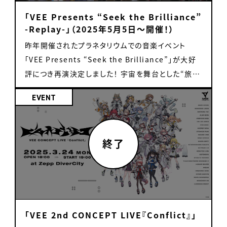
入場・ご参加いただけます。 VEEプロデューサー渡辺
Summer!」の実施が決定しました！ 参加タレントと
ます。 ・チケットご購入後は「イベントの中止」や「その
details. ■Booth 『VTuber × SUSHI
デーイラストを使用したコレクションカードで、全28
「VEE Presents “Seek the Brilliance”
タスクがVEEタレントをゲストに迎えて行うトークイ
出演時間は下記画像にてご確認ください。 ・「VEEサ
他やむを得ない事情」以外の理由によるキャンセル、
CHALLENGE』 from Sony Music (Japan)
種類（ノーマル14種・レア14種）のデザインがありま
-Replay-」（2025年5月5日〜開催！）
ベントです。 チケット ・1on1ミーグリチケット 1枚：
マーグッズ2025 B3タペストリー」 イラストレーター
返金、振替はできません。 ・危険物と判断されるもの
Booth No. 3026 Exhibitor Hall on Level 3
す。 レアはカード表面にホログラム加工と複製サイン
昨年開催されたプラネタリウムでの音楽イベント
4,500円(税込) 1枚につき2分間、タレントとお話がで
「くろでこ」さん描き下ろしのイラストを使用したB3タ
や、会場施設の迷惑となるような物品の持ち込みは
JAVITS CONVENTION CENTER ■Special
入り！ ※1会計10点まで 【販売対象タレント】 魔王ト
「VEE Presents “Seek the Brilliance”」が大好
きます。 ・チケット購入特典 ①「デジタルポストカード
ペストリーです。 販売価格：各3,800円(税込) 【素
禁止とさせていただきます。 ・1on1ミーグリ中にて、
Event 『VTuber × SUSHI CHALLENGE』 Spin
ゥルシー / るみなす・すいーと / 日和ちひよ / 桜鳥ミ
評につき再演決定しました！ 宇宙を舞台とした“旅す
(手書きメッセージ入り)」(データ特典) ②「イベント
材】パイプ：PVC / 生地：ポリエステル / 紐：アクリル
参加タレントが嫌がるような公序良俗に反する言動
the special sushi roulette while “Kaiten!
ーナ / 亞生うぱる / 偉雷アマエ / 言のハ / 北白川か
る音楽ツアー”を再び皆さまにお届けします。 さらに
限定トレカ」(リアル特典) ※チケットご購入1枚ごとに
【サイズ】364 × 515 mm(B3サイズ) 【製造国】日本
があった際には、スタッフから注意喚起や通話の終了
SUSHI☆SUSHI Theme Park” music plays,
かぽ / 音門るき / 雛星あいる / 秋雪こはく / 黒燿リ
EVENT
今回はツアー形式となり、前回も実施した東京に加
各特典1点ずつもらえます ・チェキ撮影チケット 1回：
【販売対象タレント】 雨庭やえ / 音門るき / カガセ・
をさせていただく場合がございます。 ・1on1ミーグリ
then try pick the sushi lands on the "suhsi"
ラ / 月白 累 販売価格：各220円(税込) 【素材】紙
えて、福岡、大阪を加えた３都市での公演となります。
2,000円 チェキ撮影をご希望される場合、追加でチェ
ウノ / 北白川かかぽ / 芽々守あん ・「VEEサマーグッ
中はカメラにてお顔が映る仕様となっているため、お
conveyor-belt lane randomly deployed from
【サイズ】約63mm×約88mm 【製造国】日本 ・「ス
前回同様、ご来場の皆様は架空のスペースシップに
キチケットのご購入が必要となります。 なお、本チケ
ズ2025 アクリルスタンド」 同じく、イラストレーター
顔を写したくない場合はご自身にて対策をお願いい
the roulette with chopsticks. Nail it and
テッカー」 イラストレーター「さかな」さんのイラスト
乗り込み、VEEのタレントたちが様々な惑星で奏でる
ットをご購入いただくと、1on1の制限時間が1分間追
「くろでこ」さん描き下ろしのイラストを使用したアク
たします。 出演者への差し入れ・プレゼントについて
you’ll get a giveaway! ※Giveaways are
を使用したステッカーです。 ※コミックマーケット
音楽ライブを体験していただきます。 ※本公演は前
加となります。 ※「チェキ撮影チケット」購入時の注意
リルスタンドです。 販売価格：各1,700円(税込) 【素
下記の物のみ、当日会場にてお預かりいたします。 ・
official VEE goods already on sale.
106で販売したステッカーの再販売商品です。 ※1会
回公演の上映公演となります。生パフォーマンスはご
「1on1ミーグリチケット」1枚購入ごとに「チェキ撮影
材】アクリル 【サイズ】本体：タテ約130mm以内×ヨ
ファンレター（お手紙） お渡ししたいタレント名を明記
▷Schedule： Available throughout the
計各3点まで 販売価格：各330円(税込) 【素材】紙
ざいませんので、ご注意ください。 2024年10月26日
チケット」は1枚まで使用可能です。 仮に同一タレント
コ約45mm以内 / 台座：タテ約40mm×ヨコ約
の上、ご持参ください。 ※上記以外のものはお預かり
event Except during “1 on 1 “VEE” TALK! in
【サイズ】タテ80mm以内×ヨコ80mm以内 【製造
公演:「VEE Presents “Seek the Brilliance”」 ・
で3枚チケットを購入の場合は、「チェキ撮影チケッ
40mm 【製造国】日本 【販売対象タレント】 雨庭やえ
できません。会場内に置いて行かれた場合、破棄させ
Anime NYC.” 『1 on 1 “VEE” TALK! in Anime
国】日本 購入特典 「VEE オフィシャルファンミーティ
「VEE 2nd CONCEPT LIVE『Conflict』」
「絶対零度の世界から」 ・「虚無虚無です。」 出演タレ
ト」は3枚まで購入可能です。4枚以上購入されても使
/ 音門るき / カガセ・ウノ / 北白川かかぽ / 芽々守あ
ていただきます。 ※フラワースタンド・祝い花は受付
NYC』 KANRA DEITY and MARU NANAMONA
ング vol.5」にてグッズをお買い上げいただいた方限