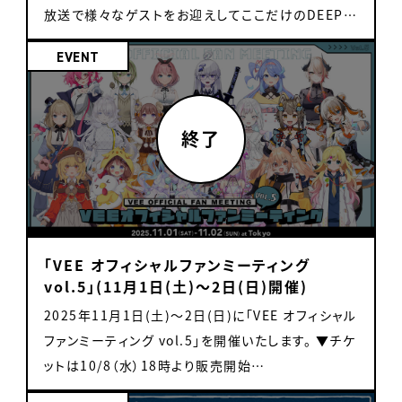
にこ/音門るき/カガセ・ウノ/マル・ナナモナ チケット
ニット「ぱくっとせぶん」が、キャンペーンソング「すと
放送で様々なゲストをお迎えしてここだけのDEEPな
・1on1ミーグリチケット 1枚：4,500円(税込) 1枚に
ろべりべりぐー」を担当します。 「すとろべりべりぐ
お話を皆様にお届けするトークバラエティ番組です！
EVENT
つき2分間、タレントとお話ができます。 ・チェキ撮影
ー」は本日より、各種デジタル音楽配信サービスにて
番組名 秋雪こはくのDEEPなセカイ 番組チャンネル：
チケット 1回：2,000円 チェキ撮影をご希望される場
配信開始！ 楽曲は、TVアニメ『しかのこのこのここし
https://www.openrec.tv/user/kohaku_deep
合、追加でチェキチケットのご購入が必要となります。
たんたん』OPテーマ「シカ色デイズ」がSNS上でも大
world 放送日 第一回：12月27日 20:00~ ※以降は
なお、本チケットをご購入いただくと、1on1の制限時
きな話題となった、やぎぬまかな（作詞）と和賀裕希
月に１回生放送予定 配信URL：
間が1分間追加となります。 ※「チェキ撮影チケット」
（作曲・編曲）の二人が手掛けている。いちごをテーマ
https://www.openrec.tv/live/e2zwvepm7ro
購入時の注意 「1on1ミーグリチケット」1枚購入ごと
にしたキュートさ満載の楽曲となっており、『ひとつぶ
ゲスト：恭一郎（https://x.com/kyouitirou2525）
に「チェキ撮影チケット」は1枚まで使用可能です。 仮
ぱくっと食べちゃえ もひとつ ぱくっと食べちゃえ』と
第二回：1月24日 20:00~ 配信URL：
に同一タレントで2枚チケットを購入の場合は、「チェ
いったかわいさ溢れる歌詞にも注目！ ▼配信URLは
https://www.openrec.tv/live/gkrplqee485 ゲ
キ撮影チケット」は2枚まで購入可能です。 3枚以上
「VEE オフィシャルファンミーティング
こちら https://orcd.co/pakutto_seven また、リ
スト：けんき（https://x.com/T_kenki） 第三回：2
vol.5」(11月1日(土)～2日(日)開催)
購入されても使用不可となります、ご注意ください。
リースを記念して「ぱくっとせぶん」のメンバーからの
月26日 20:00~ 配信URL：
・リアル歌枠・トークイベント 参加チケット 5,500円
コメントも届きました！ ------------------------- ■
2025年11月1日(土)～2日(日)に「VEE オフィシャル
https://www.openrec.tv/live/e5rk90p29zv ゲ
・チケット販売方法 先着販売 ※当日券の有無に関し
亞生うぱる ｳﾊﾟﾙﾁｬﾝﾈﾙ～！ｳﾊﾟﾙﾁｬﾝﾈﾙのｳﾊﾟﾙﾁｬﾝﾈﾙ
ファンミーティング vol.5」を開催いたします。 ▼チケ
スト：無し 第四回：3月28日 20:00~ 配信URL：
ては後日お知らいたします。 グッズ販売 ・『すとろべ
です！！ やっとVEEが「ｳﾊﾟﾙﾁｬﾝﾈﾙはアイドルである」
ットは10/8（水）18時より販売開始
https://www.openrec.tv/live/em8xv0g09r2
りべりぐー』アクリルスタンド 『すとろべりべりぐー』
と認めたようですね！ 苦節1年、アイドルとしての草の
https://t.livepocket.jp/e/vee-fan-meeting-
ゲスト：ズズ（https://x.com/zetyou2） 第五回：4