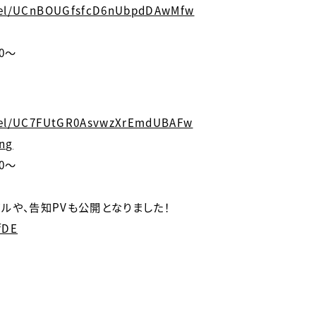
nel/UCnBOUGfsfcD6nUbpdDAwMfw
0〜
nel/UC7FUtGR0AsvwzXrEmdUBAFw
ing
0〜
アルや、告知PVも公開となりました！
fDE