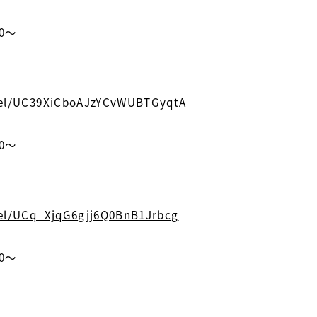
0〜
nel/UC39XiCboAJzYCvWUBTGyqtA
0〜
el/UCq_XjqG6gjj6Q0BnB1Jrbcg
0〜