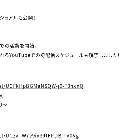
ジュアルも公開！
r上での活動を開始。
されるYouTubeでの初配信スケジュールも解禁しました！
nel/UCFkHpBGMeNSQW-j9-F0nxnQ
y
0〜
el/UCzv_W7v9ix39tFPDB-TV0Vg