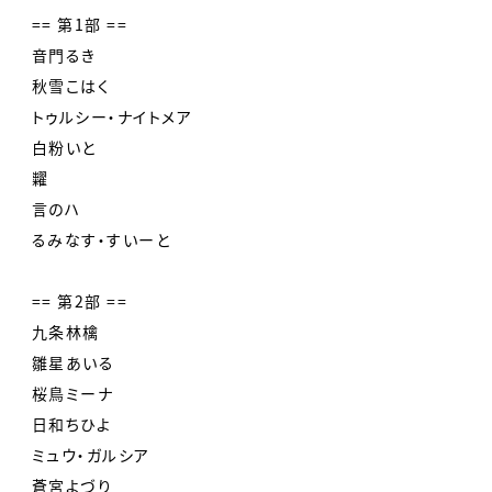
== 第1部 ==
音門るき
秋雪こはく
トゥルシー・ナイトメア
白粉いと
糶
言のハ
るみなす・すいーと
== 第2部 ==
九条林檎
雛星あいる
桜鳥ミーナ
日和ちひよ
ミュウ・ガルシア
蒼宮よづり