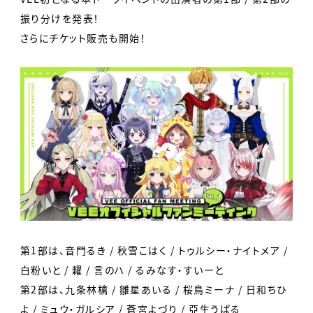
振り分けを発表！
さらにチケット販売も開始！
第1部は、音門るき / 秋雪こはく / トゥルシー・ナイトメア /
白粉いと / 糶 / 言のハ / るみなす・すいーと
第2部は、九条林檎 / 雛星あいる / 桜鳥ミーナ / 日和ちひ
よ / ミュウ・ガルシア / 蒼宮よづり / 亞生うぱる