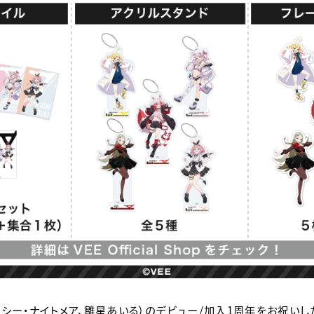
シー・ナイトメア、雛星あいる）のデビュー/加入1周年をお祝いした「1s