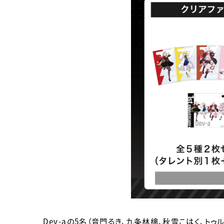
Dev-aの5名（音門るき、九条林檎、秋雪こはく、トゥル