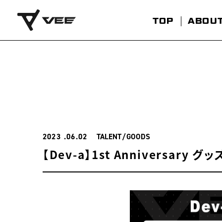
TOP
ABOU
2023
06.02
TALENT
GOODS
【Dev-a】1st Anniversary