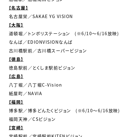
【名古屋】
名古屋栄／SAKAE YG VISION
【大阪】
道頓堀／トンボリステーション (※6/10～6/16放映)
なんば／EDIONVISIONなんば
古川橋駅前／古川橋スーパービジョン
【徳島】
徳島駅前／とくしま駅前ビジョン
【広島】
八丁堀／八丁堀C-Vision
紙屋町／NAVIA
【福岡】
博多駅／博多どんたくビジョン (※6/10～6/16放映)
福岡天神／CSビジョン
【宮崎】
宮崎駅前／宮崎駅前KITENビジョン