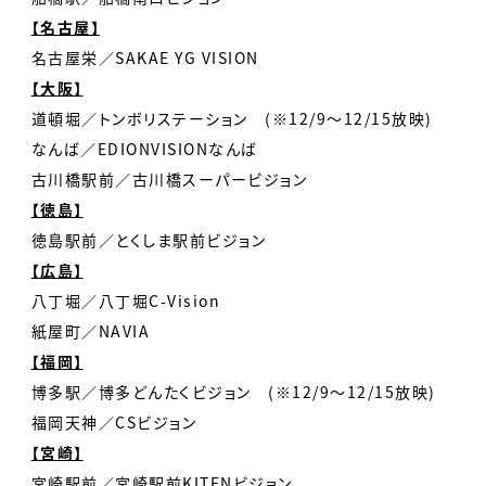
【名古屋】
名古屋栄／SAKAE YG VISION
【大阪】
道頓堀／トンボリステーション (※12/9～12/15放映)
なんば／EDIONVISIONなんば
古川橋駅前／古川橋スーパービジョン
【徳島】
徳島駅前／とくしま駅前ビジョン
【広島】
八丁堀／八丁堀C-Vision
紙屋町／NAVIA
【福岡】
博多駅／博多どんたくビジョン (※12/9～12/15放映)
福岡天神／CSビジョン
【宮崎】
宮崎駅前／宮崎駅前KITENビジョン