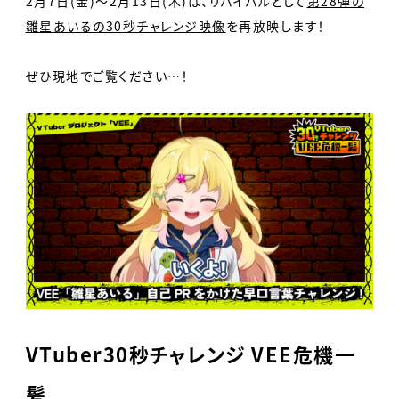
2月7日(金)〜2月13日(木)は、リバイバルとして
第28弾の
雛星あいるの30秒チャレンジ映像
を再放映します！
ぜひ現地でご覧ください…！
VTuber30秒チャレンジ VEE危機一
髪