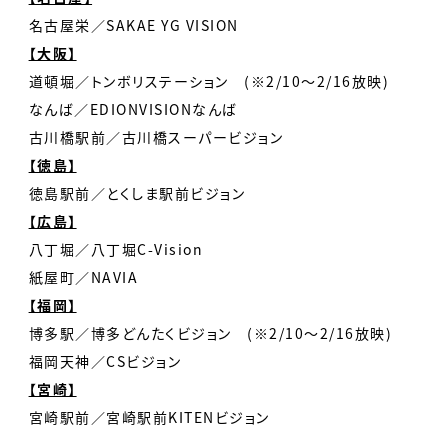
名古屋栄／SAKAE YG VISION
【大阪】
道頓堀／トンボリステーション (※2/10～2/16放映)
なんば／EDIONVISIONなんば
古川橋駅前／古川橋スーパービジョン
【徳島】
徳島駅前／とくしま駅前ビジョン
【広島】
八丁堀／八丁堀C-Vision
紙屋町／NAVIA
【福岡】
博多駅／博多どんたくビジョン (※2/10～2/16放映)
福岡天神／CSビジョン
【宮崎】
宮崎駅前／宮崎駅前KITENビジョン