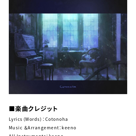
■楽曲クレジット
Lyrics（Words）：Cotonoha
Music ＆Arrangement：keeno
All Instruments：keeno