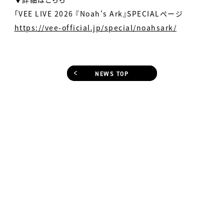
「VEE LIVE 2026 『Noah's Ark』SPECIALページ
https://vee-official.jp/special/noahsark/
NEWS TOP