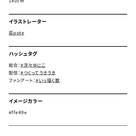
140cm
イラストレーター
荻pote
ハッシュタグ
総合：
#浮々ゆにこ
配信：
#つくってうきうき
ファンアート：
#いっ描く獣
イメージカラー
#ffe49e