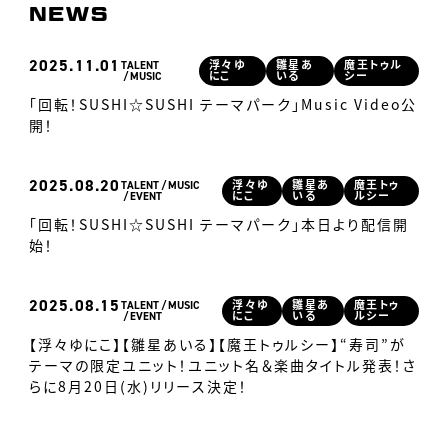
NEWS
2025
11.01
TALENT
浮々ゆ
雛星あ
魔王トゥル
MUSIC
にこ
いる
シー
「回転！SUSHI☆SUSHI テーマパーク」Music Video公
開！
2025
08.20
TALENT
MUSIC
浮々ゆ
雛星あ
魔王トゥ
EVENT
にこ
いる
ルシー
「回転！SUSHI☆SUSHI テーマパーク」本日より配信開
始！
2025
08.15
TALENT
MUSIC
浮々ゆ
雛星あ
魔王トゥ
EVENT
にこ
いる
ルシー
【浮々ゆにこ】【雛星あいる】【魔王トゥルシー】“寿司”が
テーマの限定ユニット！ユニット名＆楽曲タイトル発表！さ
らに8月20日(水)リリース決定！