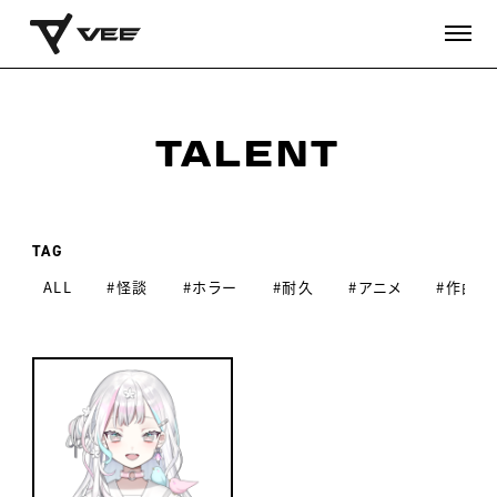
TALENT
TAG
ALL
#怪談
#ホラー
#耐久
#アニメ
#作曲