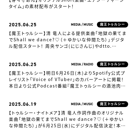
タイム」の素材配布がスタート！
2025
06.25
MEDIA
MUSIC
魔王トゥルシー
【魔王トゥルシー】清 竜人による提供楽曲「地獄の果てま
でShall we dance?♡（＋ゆかいな仲間たち）」デジタ
ル配信スタート！ 周央サンゴ(にじさんじ)やdtto.
(REJECT)など、全14組のVTuberが楽曲に参加！
2025
06.25
MEDIA
RADIO
魔王トゥルシー
【魔王トゥルシー】明日6月26日(木)よりSpotify公式プ
レイリスト「Voice of VTuber」のカバーアートに掲載！
本日より公式Podcast番組『魔王トゥルシーの酒池肉林
ラジオ』も開設！
2025
06.19
MEDIA
MUSIC
魔王トゥルシー
【トゥルシー・ナイトメア】清 竜人作詞作曲のオリジナル
楽曲「地獄の果てまでShall we dance？♡（＋ゆかい
な仲間たち）」が6月25日(水)にデジタル配信決定！本日
より参加VTuberをカウントダウン形式で発表！