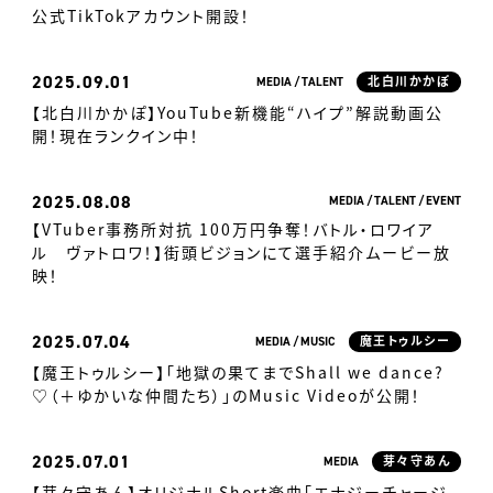
公式TikTokアカウント開設！
2025
09.01
MEDIA
TALENT
北白川かかぽ
【北白川かかぽ】YouTube新機能“ハイプ”解説動画公
開！現在ランクイン中！
2025
08.08
MEDIA
TALENT
EVENT
【VTuber事務所対抗 100万円争奪！バトル・ロワイア
ル ヴァトロワ！】街頭ビジョンにて選手紹介ムービー放
映！
2025
07.04
MEDIA
MUSIC
魔王トゥルシー
【魔王トゥルシー】「地獄の果てまでShall we dance?
♡（＋ゆかいな仲間たち）」のMusic Videoが公開！
2025
07.01
MEDIA
芽々守あん
【芽々守あん】オリジナルShort楽曲「エナジーチャージ