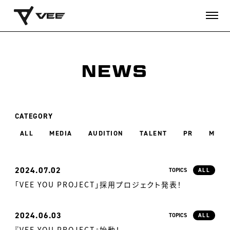
NEWS
CATEGORY
ALL
MEDIA
AUDITION
TALENT
PR
MUSI
2024
07.02
TOPICS
ALL
「VEE YOU PROJECT」採用プロジェクト発表！
2024
06.03
TOPICS
ALL
『VEE YOU PROJECT』始動！