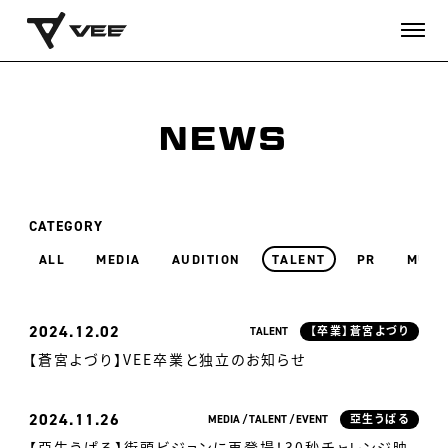
NEWS
CATEGORY
ALL
MEDIA
AUDITION
TALENT
PR
MUSI
2024
12.02
TALENT
【卒業】蒼宮よづり
【蒼宮よづり】VEE卒業と独立のお知らせ
2024
11.26
MEDIA
TALENT
EVENT
亞生うぱる
【亞生うぱる】街頭ビジョンに再登場！30秒チャレンジ映