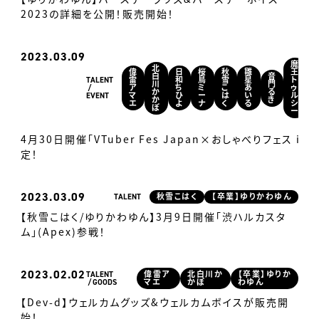
2023の詳細を公開！販売開始！
2023
03.09
魔
北
偉
日
桜
秋
雛
王
白
音
TALENT
雷
和
鳥
雪
星
ト
川
門
ア
ち
ミ
こ
あ
ゥ
か
る
EVENT
マ
ひ
ー
は
い
ル
か
き
エ
よ
ナ
く
る
シ
ぽ
ー
4月30日開催「VTuber Fes Japan×おしゃべりフェス in
定！
2023
03.09
TALENT
秋雪こはく
【卒業】ゆりかわゆん
【秋雪こはく/ゆりかわゆん】3月9日開催「渋ハルカスタ
ム」(Apex)参戦！
2023
02.02
TALENT
偉雷ア
北白川か
【卒業】ゆりか
GOODS
マエ
かぽ
わゆん
【Dev-d】ウェルカムグッズ&ウェルカムボイスが販売開
始！