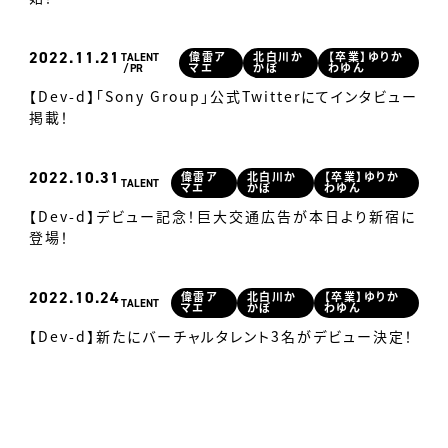
2022
11.21
TALENT
偉雷ア
北白川か
【卒業】ゆりか
PR
マエ
かぽ
わゆん
【Dev-d】「Sony Group」公式Twitterにてインタビュー
掲載！
2022
10.31
偉雷ア
北白川か
【卒業】ゆりか
TALENT
マエ
かぽ
わゆん
【Dev-d】デビュー記念！巨大交通広告が本日より新宿に
登場！
2022
10.24
偉雷ア
北白川か
【卒業】ゆりか
TALENT
マエ
かぽ
わゆん
【Dev-d】新たにバーチャルタレント3名がデビュー決定！