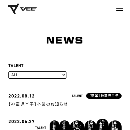
NEWS
TALENT
2022
08.12
TALENT
【卒業】神童児丫子
【神童児丫子】卒業のお知らせ
2022
06.27
【卒
日
桜
【卒
【卒
【卒
業】
和
鳥
業】ミ
業】
業】
TALENT
白
ち
ミ
ュウ・
漣
神童