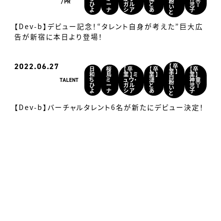
PR
粉
ひ
ー
ガル
と
児丫
い
よ
ナ
シア
あ
子
と
【Dev-b】デビュー記念！“タレント自身が考えた”巨大広
告が新宿に本日より登場！
2022
06.27
【卒
日
桜
【卒
【卒
【卒
業】
和
鳥
業】ミ
業】
業】
白
TALENT
ち
ミ
ュウ・
漣
神童
粉
ひ
ー
ガル
と
児丫
い
よ
ナ
シア
あ
子
と
【Dev-b】バーチャルタレント6名が新たにデビュー決定！